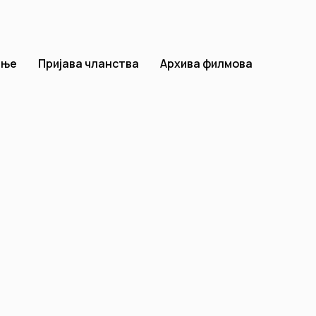
ење
Пријава чланства
Архива филмова