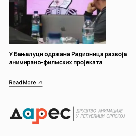
У Бањалуци одржана Радионица развоја
анимирано-филмских пројеката
Read More